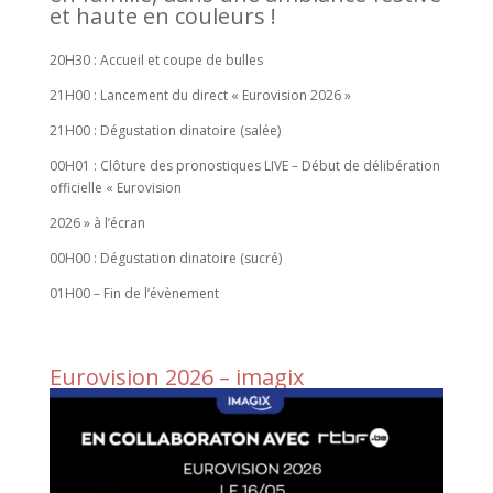
et haute en couleurs !
20H30 : Accueil et coupe de bulles
21H00 : Lancement du direct « Eurovision 2026 »
21H00 : Dégustation dinatoire (salée)
00H01 : Clôture des pronostiques LIVE – Début de délibération
officielle « Eurovision
2026 » à l’écran
00H00 : Dégustation dinatoire (sucré)
01H00 – Fin de l’évènement
Eurovision 2026 – imagix