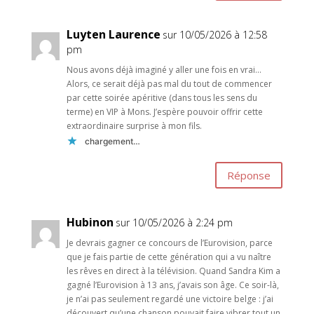
Luyten Laurence
sur 10/05/2026 à 12:58
pm
Nous avons déjà imaginé y aller une fois en vrai…
Alors, ce serait déjà pas mal du tout de commencer
par cette soirée apéritive (dans tous les sens du
terme) en VIP à Mons. J’espère pouvoir offrir cette
extraordinaire surprise à mon fils.
chargement…
Réponse
Hubinon
sur 10/05/2026 à 2:24 pm
Je devrais gagner ce concours de l’Eurovision, parce
que je fais partie de cette génération qui a vu naître
les rêves en direct à la télévision. Quand Sandra Kim a
gagné l’Eurovision à 13 ans, j’avais son âge. Ce soir-là,
je n’ai pas seulement regardé une victoire belge : j’ai
découvert qu’une chanson pouvait faire vibrer tout un