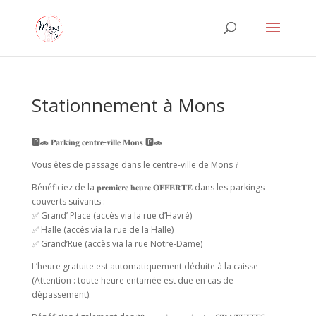
Stationnement à Mons
🅿️🚗 𝐏𝐚𝐫𝐤𝐢𝐧𝐠 𝐜𝐞𝐧𝐭𝐫𝐞-𝐯𝐢𝐥𝐥𝐞 𝐌𝐨𝐧𝐬 🅿️🚗
Vous êtes de passage dans le centre-ville de Mons ?
Bénéficiez de la 𝐩𝐫𝐞𝐦𝐢𝐞𝐫𝐞 𝐡𝐞𝐮𝐫𝐞 𝐎𝐅𝐅𝐄𝐑𝐓𝐄 dans les parkings
couverts suivants :
✅ Grand’ Place (accès via la rue d’Havré)
✅ Halle (accès via la rue de la Halle)
✅ Grand’Rue (accès via la rue Notre-Dame)
L’heure gratuite est automatiquement déduite à la caisse
(Attention : toute heure entamée est due en cas de
dépassement).