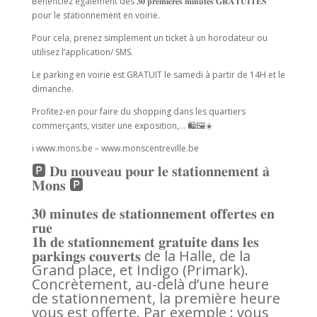
Bénéficiez également des 𝟑𝟎 𝐩𝐫𝐞𝐦𝐢𝐞𝐫𝐞𝐬 𝐦𝐢𝐧𝐮𝐭𝐞𝐬 𝐆𝐑𝐀𝐓𝐔𝐈𝐓𝐄𝐒
pour le stationnement en voirie.
Pour cela, prenez simplement un ticket à un horodateur ou
utilisez l’application/ SMS.
Le parking en voirie est GRATUIT le samedi à partir de 14H et le
dimanche.
Profitez-en pour faire du shopping dans les quartiers
commerçants, visiter une exposition,… 🛍🖼☀️
ℹ️ www.mons.be – www.monscentreville.be
🅿️ 𝐃𝐮 𝐧𝐨𝐮𝐯𝐞𝐚𝐮 𝐩𝐨𝐮𝐫 𝐥𝐞 𝐬𝐭𝐚𝐭𝐢𝐨𝐧𝐧𝐞𝐦𝐞𝐧𝐭 𝐚̀
𝐌𝐨𝐧𝐬 🅿️
𝟑𝟎 𝐦𝐢𝐧𝐮𝐭𝐞𝐬 𝐝𝐞 𝐬𝐭𝐚𝐭𝐢𝐨𝐧𝐧𝐞𝐦𝐞𝐧𝐭 𝐨𝐟𝐟𝐞𝐫𝐭𝐞𝐬 𝐞𝐧
𝐫𝐮𝐞
𝟏𝐡 𝐝𝐞 𝐬𝐭𝐚𝐭𝐢𝐨𝐧𝐧𝐞𝐦𝐞𝐧𝐭 𝐠𝐫𝐚𝐭𝐮𝐢𝐭𝐞 𝐝𝐚𝐧𝐬 𝐥𝐞𝐬
𝐩𝐚𝐫𝐤𝐢𝐧𝐠𝐬 𝐜𝐨𝐮𝐯𝐞𝐫𝐭𝐬 de la Halle, de la
Grand place, et Indigo (Primark).
Concrètement, au-delà d’une heure
de stationnement, la première heure
vous est offerte. Par exemple : vous