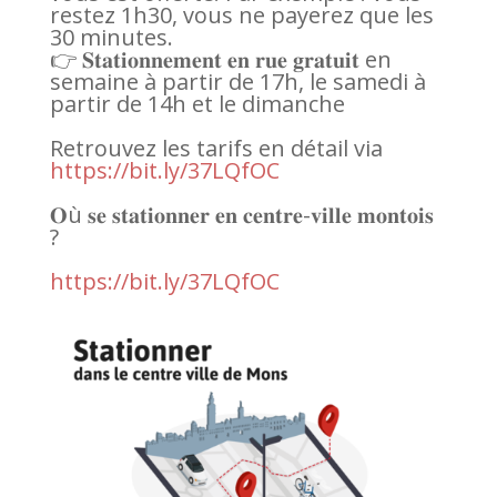
restez 1h30, vous ne payerez que les
30 minutes.
👉 𝐒𝐭𝐚𝐭𝐢𝐨𝐧𝐧𝐞𝐦𝐞𝐧𝐭 𝐞𝐧 𝐫𝐮𝐞 𝐠𝐫𝐚𝐭𝐮𝐢𝐭 en
semaine à partir de 17h, le samedi à
partir de 14h et le dimanche
Retrouvez les tarifs en détail via
https://bit.ly/37LQfOC
𝐎ù 𝐬𝐞 𝐬𝐭𝐚𝐭𝐢𝐨𝐧𝐧𝐞𝐫 𝐞𝐧 𝐜𝐞𝐧𝐭𝐫𝐞-𝐯𝐢𝐥𝐥𝐞 𝐦𝐨𝐧𝐭𝐨𝐢𝐬
?
https://bit.ly/37LQfOC