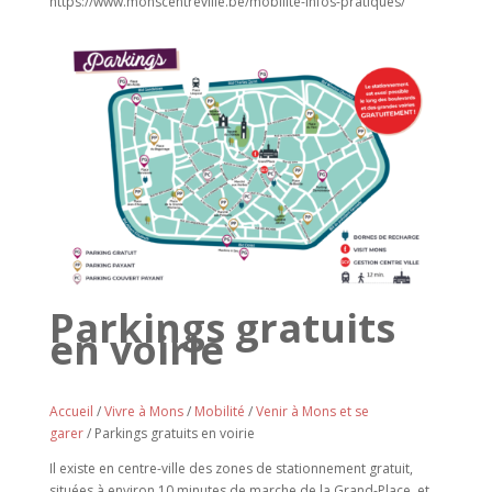
https://www.monscentreville.be/mobilite-infos-pratiques/
Parkings gratuits
en voirie
Accueil
/
Vivre à Mons
/
Mobilité
/
Venir à Mons et se
garer
/ Parkings gratuits en voirie
Il existe en centre-ville des zones de stationnement gratuit,
situées à environ 10 minutes de marche de la Grand-Place, et