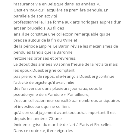
l’assurance vie en Belgique dans les années 70.
C’est en 1964 qu’il acquière sa première pendule. En
parallèle de son activité
professionnelle, il se forme aux arts horlogers auprès d’un
artisan bruxellois. Au fil des
ans, il se constitue une collection remarquable qui se
précise autour de la fin du XVIIIe et
de la période Empire. Le Baron révise les mécanismes de
pendules tandis que la Baronne
nettoie les bronzes et orfèvreries.
Le début des années 90 sonne l’heure de la retraite mais
les époux Duesberg ne comptent
pas prendre de repos. Elie-François Duesberg continue
l’activité de pigiste qu’il avait initié
dès l’université dans plusieurs journaux, sous le
pseudonyme de « Pandule ». Par ailleurs,
c’est un collectionneur consulté par nombreux antiquaires
et investisseurs qui ne se fient
qu’à son seul jugement avant tout achat important. Il est
depuis les années 70, une
éminence grise du marché de l’art à Paris et Bruxelles.
Dans ce contexte, il enseigna les