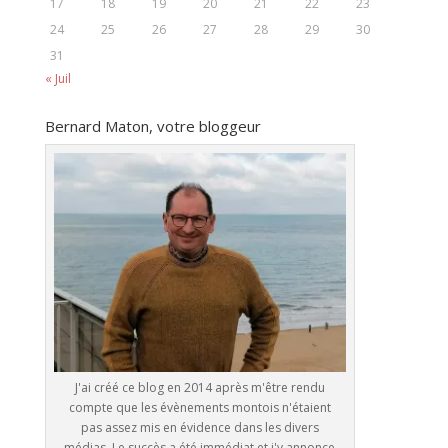
17
18
19
20
21
22
23
24
25
26
27
28
29
30
31
« Juil
Bernard Maton, votre bloggeur
J'ai créé ce blog en 2014 après m'être rendu
compte que les évènements montois n'étaient
pas assez mis en évidence dans les divers
médias. Le succès a été immédiat et j'y annonce