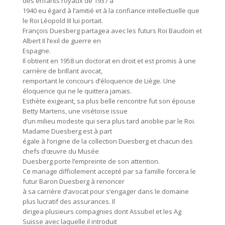
des enfants royaux de 1937 à
1940 eu égard à l’amitié et à la confiance intellectuelle que
le Roi Léopold III lui portait.
François Duesberg partagea avec les futurs Roi Baudoin et
Albert II l’exil de guerre en
Espagne.
Il obtient en 1958 un doctorat en droit et est promis à une
carrière de brillant avocat,
remportant le concours d’éloquence de Liège. Une
éloquence qui ne le quittera jamais.
Esthète exigeant, sa plus belle rencontre fut son épouse
Betty Martens, une visétoise issue
d’un milieu modeste qui sera plus tard anoblie par le Roi.
Madame Duesberg est à part
égale à l’origine de la collection Duesberg et chacun des
chefs d’œuvre du Musée
Duesberg porte l’empreinte de son attention.
Ce mariage difficilement accepté par sa famille forcera le
futur Baron Duesberg à renoncer
à sa carrière d’avocat pour s’engager dans le domaine
plus lucratif des assurances. Il
dirigea plusieurs compagnies dont Assubel et les Ag
Suisse avec laquelle il introduit