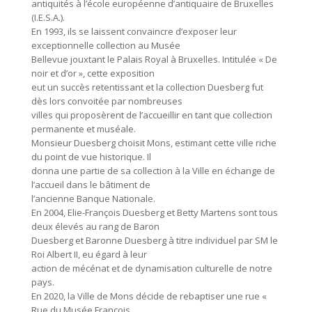
antiquités à l’école européenne d’antiquaire de Bruxelles
(I.E.S.A.).
En 1993, ils se laissent convaincre d’exposer leur
exceptionnelle collection au Musée
Bellevue jouxtant le Palais Royal à Bruxelles. Intitulée « De
noir et d’or », cette exposition
eut un succès retentissant et la collection Duesberg fut
dès lors convoitée par nombreuses
villes qui proposèrent de l’accueillir en tant que collection
permanente et muséale.
Monsieur Duesberg choisit Mons, estimant cette ville riche
du point de vue historique. Il
donna une partie de sa collection à la Ville en échange de
l’accueil dans le bâtiment de
l’ancienne Banque Nationale.
En 2004, Elie-François Duesberg et Betty Martens sont tous
deux élevés au rang de Baron
Duesberg et Baronne Duesberg à titre individuel par SM le
Roi Albert II, eu égard à leur
action de mécénat et de dynamisation culturelle de notre
pays.
En 2020, la Ville de Mons décide de rebaptiser une rue «
Rue du Musée François