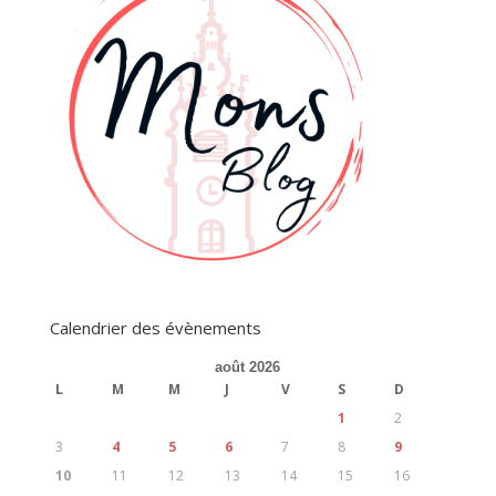
Calendrier des évènements
août 2026
L
M
M
J
V
S
D
1
2
3
4
5
6
7
8
9
10
11
12
13
14
15
16