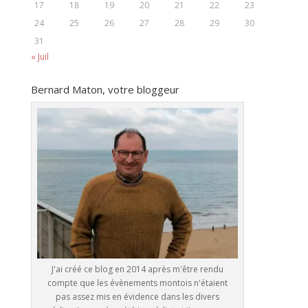
17
18
19
20
21
22
23
24
25
26
27
28
29
30
31
« Juil
Bernard Maton, votre bloggeur
J'ai créé ce blog en 2014 après m'être rendu
compte que les évènements montois n'étaient
pas assez mis en évidence dans les divers