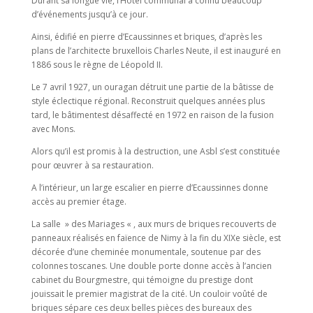
Durant sa longue vie, l’Hôtel communal a connu beaucoup
d’événements jusqu’à ce jour.
Ainsi, édifié en pierre d’Ecaussinnes et briques, d’après les
plans de l’architecte bruxellois Charles Neute, il est inauguré en
1886 sous le règne de Léopold II.
Le 7 avril 1927, un ouragan détruit une partie de la bâtisse de
style éclectique régional. Reconstruit quelques années plus
tard, le bâtimentest désaffecté en 1972 en raison de la fusion
avec Mons.
Alors qu’il est promis à la destruction, une Asbl s’est constituée
pour œuvrer à sa restauration.
A l’intérieur, un large escalier en pierre d’Ecaussinnes donne
accès au premier étage.
La salle » des Mariages « , aux murs de briques recouverts de
panneaux réalisés en faïence de Nimy à la fin du XIXe siècle, est
décorée d’une cheminée monumentale, soutenue par des
colonnes toscanes. Une double porte donne accès à l’ancien
cabinet du Bourgmestre, qui témoigne du prestige dont
jouissait le premier magistrat de la cité. Un couloir voûté de
briques sépare ces deux belles pièces des bureaux des