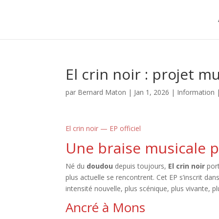
El crin noir : projet 
par
Bernard Maton
|
Jan 1, 2026
|
Information
El crin noir — EP officiel
Une braise musicale 
Né du
doudou
depuis toujours,
El crin noir
port
plus actuelle se rencontrent. Cet EP s’inscrit d
intensité nouvelle, plus scénique, plus vivante,
Ancré à Mons