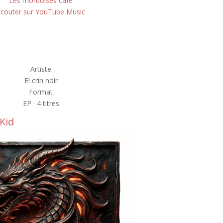
Les montoises café
Écouter sur YouTube Music
Artiste
El crin noir
Format
EP · 4 titres
oKid