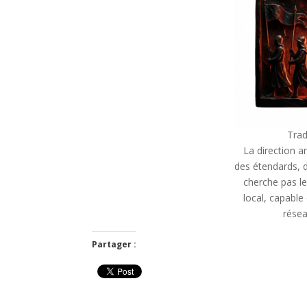
Trad
La direction ar
des étendards, du
cherche pas le
local, capable 
résea
Partager :