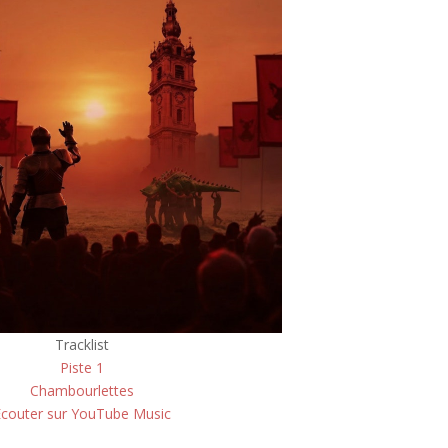
Tracklist
Piste 1
Chambourlettes
Écouter sur YouTube Music