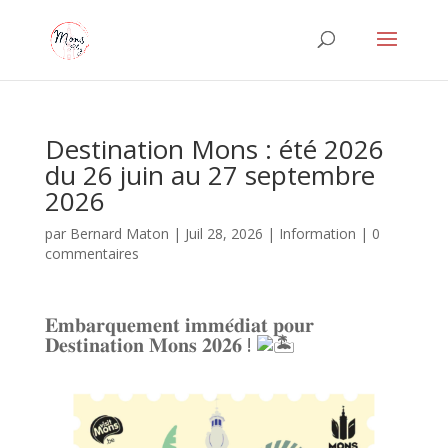
Destination Mons : été 2026
du 26 juin au 27 septembre
2026
par
Bernard Maton
|
Juil 28, 2026
|
Information
|
0
commentaires
𝐄𝐦𝐛𝐚𝐫𝐪𝐮𝐞𝐦𝐞𝐧𝐭 𝐢𝐦𝐦𝐞́𝐝𝐢𝐚𝐭 𝐩𝐨𝐮𝐫
𝐃𝐞𝐬𝐭𝐢𝐧𝐚𝐭𝐢𝐨𝐧 𝐌𝐨𝐧𝐬 𝟐𝟎𝟐𝟔 !