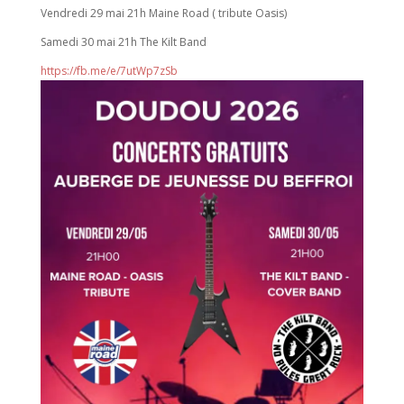
Vendredi 29 mai 21h Maine Road ( tribute Oasis)
Samedi 30 mai 21h The Kilt Band
https://fb.me/e/7utWp7zSb