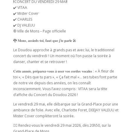
❗CONCERT DU VENDREDI 29 MAI❗
✔️ VITAA
✔️ Mister Cover
✔️ CHARLES
✔️ DJ VALEUU
®️ Ville de Mons – Page officielle
🐉 𝐌𝐨𝐧𝐬, 𝐚𝐬𝐬𝐢𝐞𝐝𝐬-𝐭𝐨𝐢, 𝐟𝐚𝐮𝐭 𝐪𝐮𝐞 𝐣’𝐭𝐞 𝐩𝐚𝐫𝐥𝐞 🎤
Le Doudou approche à grands pas et avec lui, le traditionnel
concert du vendredi ! Un moment où l’on passe la soirée à
danser, chanter et se retrouver !
𝐂𝐞𝐭𝐭𝐞 𝐚𝐧𝐧𝐞́𝐞, 𝐩𝐫𝐞́𝐩𝐚𝐫𝐞𝐳-𝐯𝐨𝐮𝐬 𝐚̀ 𝐮𝐬𝐞𝐫 𝐯𝐨𝐬 𝐜𝐨𝐫𝐝𝐞𝐬 𝐯𝐨𝐜𝐚𝐥𝐞𝐬 : « À fleur de
toi », « Dès que tu pars », « Ça fait mal »… ses tubes font partie
de notre vie depuis des années, on les connaît
inconsciemment. Vous l’avez compris : VITAA sera la tête
d’affiche du Concert du Doudou 2026 !
Le vendredi 29 mai, elle débarque sur la Grand-Place pour une
ambiance de folie. Avec elle, Charlotte Foret, DEEJAY VALEUU et
Mister Cover complèteront la soirée.
👉🏻 Rendez-vous le vendredi 29 mai 2026, dès 20h50, sur la
Grand-Place de Mons.