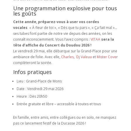
Une programmation explosive pour tous
les goûts
Cette année, préparez-vous à user vos cordes
vocales
« À fleur de toi », « Dès que tu pars », « Ça fait mal »…
ses tubes font partie de notre vie depuis des années, on les
connaît inconsciemment. Vous l’avez compris :
VITAA
sera la
tête d’affiche du Concert du Doudou 2026 !
Le vendredi 29 mai, elle débarque sur la Grand-Place pour une
ambiance de folie. Avec elle,
Charles
,
Dj Valeuu
et
Mister Cove
r
complèteront la soirée.
Infos pratiques
Lieu : Grand-Place de Mons
Date : Vendredi 29 mai 2026
Heure : Dès 20h50
Entrée gratuite et libre – accessible à toutes et tous
En famille, entre amis, entre collègues ou en solo, ne manquez
pas ce lancement festif de la Ducasse 2026 !