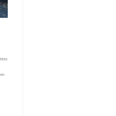
tites
 en