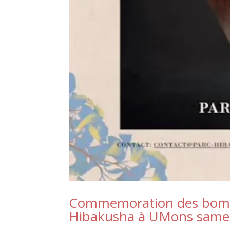
Commemoration des bomb
Hibakusha à UMons samed