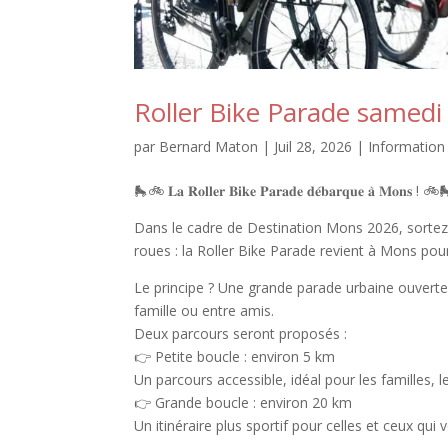
Roller Bike Parade samedi
par
Bernard Maton
|
Juil 28, 2026
|
Information
🛼🚲 𝐋𝐚 𝐑𝐨𝐥𝐥𝐞𝐫 𝐁𝐢𝐤𝐞 𝐏𝐚𝐫𝐚𝐝𝐞 𝐝𝐞́𝐛𝐚𝐫𝐪𝐮𝐞 𝐚̀ 𝐌𝐨𝐧𝐬 ! 🚲
Dans le cadre de Destination Mons 2026, sortez v
roues : la Roller Bike Parade revient à Mons pour
Le principe ? Une grande parade urbaine ouvert
famille ou entre amis.
Deux parcours seront proposés :
👉 Petite boucle : environ 5 km
Un parcours accessible, idéal pour les familles, 
👉 Grande boucle : environ 20 km
Un itinéraire plus sportif pour celles et ceux qui v