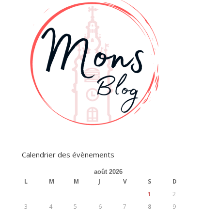
Calendrier des évènements
août 2026
L
M
M
J
V
S
D
1
2
3
4
5
6
7
8
9