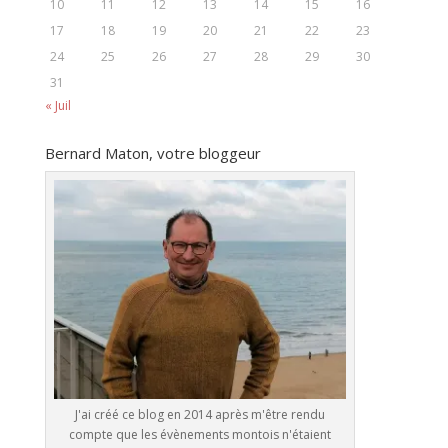
10
11
12
13
14
15
16
17
18
19
20
21
22
23
24
25
26
27
28
29
30
31
« Juil
Bernard Maton, votre bloggeur
J'ai créé ce blog en 2014 après m'être rendu
compte que les évènements montois n'étaient