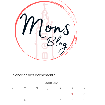
Calendrier des évènements
août 2026
L
M
M
J
V
S
D
1
2
3
4
5
6
7
8
9