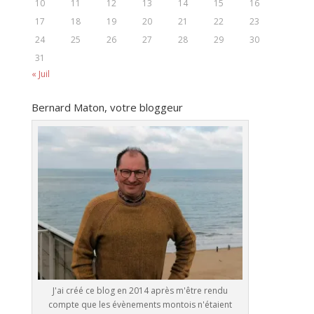
10
11
12
13
14
15
16
17
18
19
20
21
22
23
24
25
26
27
28
29
30
31
« Juil
Bernard Maton, votre bloggeur
J'ai créé ce blog en 2014 après m'être rendu
compte que les évènements montois n'étaient